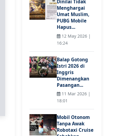
Dinilai Tidak
Menghargai
Umat Muslim,
PUBG Mobile
Hapus...
12 May 2026 |
16:24
Balap Gotong
Istri 2026 di
Inggris
Dimenangkan
Pasangan...
11 Mar 2026 |
18:01
Mobil Otonom
Tanpa Awak
Robotaxi Cruise