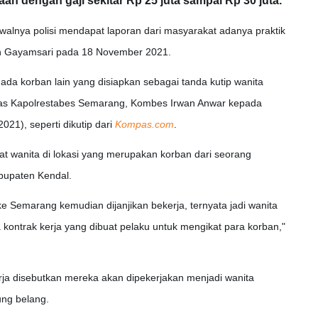
an dengan gaji sekitar Rp 25 juta sampai Rp 30 juta.
walnya polisi mendapat laporan dari masyarakat adanya praktik
rah Gayamsari pada 18 November 2021.
ada korban lain yang disiapkan sebagai tanda kutip wanita
jelas Kapolrestabes Semarang, Kombes Irwan Anwar kepada
021), seperti dikutip dari
Kompas.com
.
pat wanita di lokasi yang merupakan korban dari seorang
bupaten Kendal.
e Semarang kemudian dijanjikan bekerja, ternyata jadi wanita
kontrak kerja yang dibuat pelaku untuk mengikat para korban,"
rja disebutkan mereka akan dipekerjakan menjadi wanita
ung belang.