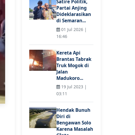
Satire Politik,
Partai Anjing
Dideklarasikan
di Semaran...
01 Jul 2026 |
16:46
Kereta Api
Brantas Tabrak
Truk Mogok di
Jalan
Madukoro...
19 Jul 2023 |
03:11
Hendak Bunuh
Diri di
Bengawan Solo
Karena Masalah