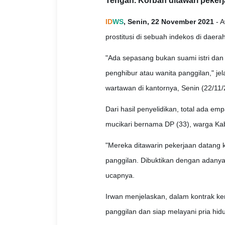
Tengah. Korban ditawari pekerja
ID
WS
, Senin, 22 November 2021
- A
prostitusi di sebuah indekos di dae
"Ada sepasang bukan suami istri dan 
penghibur atau wanita panggilan," 
wartawan di kantornya, Senin (22/11/2
Dari hasil penyelidikan, total ada em
mucikari bernama DP (33), warga Ka
"Mereka ditawarin pekerjaan datang k
panggilan. Dibuktikan dengan adanya 
ucapnya.
Irwan menjelaskan, dalam kontrak ke
panggilan dan siap melayani pria hid