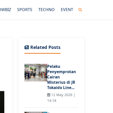
OWBIZ
SPORTS
TECHNO
EVENT
Related Posts
Pelaku
Penyemprotan
Cairan
Misterius di JR
Tokaido Line...
12 May 2026 |
14:18