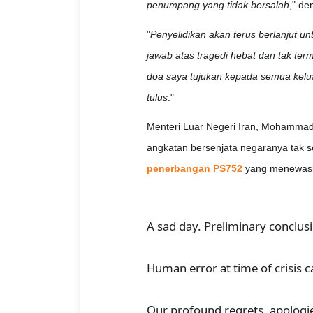
penumpang yang tidak bersalah
," de
"
Penyelidikan akan terus berlanjut u
jawab atas tragedi hebat dan tak term
doa saya tujukan kepada semua kel
tulus
."
Menteri Luar Negeri Iran, Mohammad
angkatan bersenjata negaranya tak
penerbangan PS752
yang menewask
A sad day. Preliminary conclusi
Human error at time of crisis 
Our profound regrets, apologie