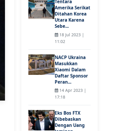
Tentara
Amerika Serikat
Ditahan Korea
Utara Karena
Sebe...
18 Jul 2023 |
11:02
NACP Ukraina
Masukkan
Xiaomi Dalam
Daftar Sponsor
Peran...
14 Apr 2023 |
17:18
Eks Bos FTX
Dibebaskan
Dengan Uang