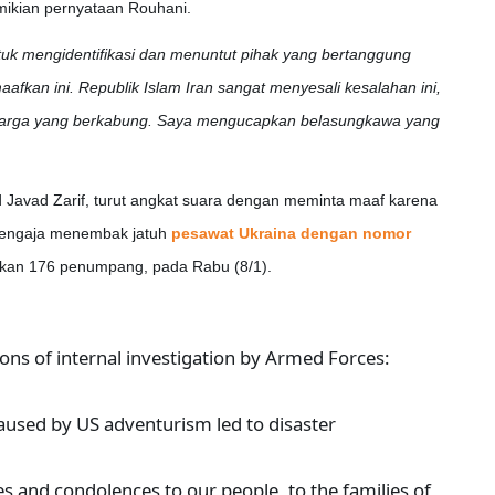
mikian pernyataan Rouhani.
ntuk mengidentifikasi dan menuntut pihak yang bertanggung
aafkan ini. Republik Islam Iran sangat menyesali kesalahan ini,
uarga yang berkabung. Saya mengucapkan belasungkawa yang
 Javad Zarif, turut angkat suara dengan meminta maaf karena
 sengaja menembak jatuh
pesawat Ukraina dengan nomor
an 176 penumpang, pada Rabu (8/1).
ons of internal investigation by Armed Forces:
caused by US adventurism led to disaster
s and condolences to our people, to the families of