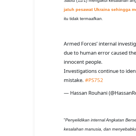
Sabtu (11/1) mengakui kesalahan an
jatuh pesawat Ukraina sehingga 
itu tidak termaafkan.
Armed Forces’ internal investig
due to human error caused the 
innocent people.
Investigations continue to iden
mistake.
#PS752
— Hassan Rouhani (@HassanR
"
Penyelidikan internal Angkatan Ber
kesalahan manusia, dan menyebabka