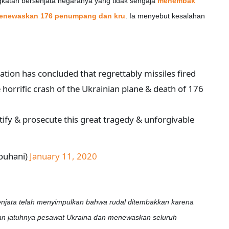
gkatan bersenjata negaranya yang tidak sengaja
menembak
menewaskan 176 penumpang dan kru
. Ia menyebut kesalahan
ation has concluded that regrettably missiles fired
horrific crash of the Ukrainian plane & death of 176
tify & prosecute this great tragedy & unforgivable
ouhani)
January 11, 2020
senjata telah menyimpulkan bahwa rudal ditembakkan karena
n jatuhnya pesawat Ukraina dan menewaskan seluruh