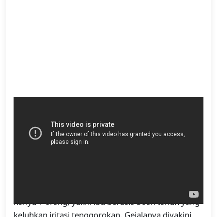
Awalnya beredar laporan awal bahwa ada 10
penumpang yang dilarikan ke rumah sakit. Namun
Kyodo (10/5) menyebut 3 orang yang dibawa ke
rumah sakit.
Sehari setelah insiden, The Japan Times
melaporkan (11/5) yang dibawa ke rumah sakit
hanya 1 orang, yakni ibu berusia 30an tahun yang
keluhkan iritasi tenggorokan. Gejalanya diyakini