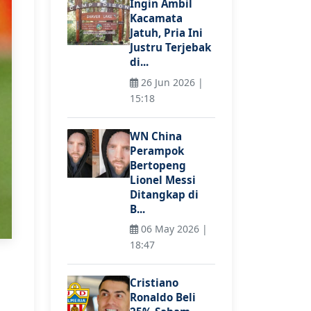
Ingin Ambil
Kacamata
Jatuh, Pria Ini
Justru Terjebak
di...
26 Jun 2026 |
15:18
WN China
Perampok
Bertopeng
Lionel Messi
Ditangkap di
B...
06 May 2026 |
18:47
Cristiano
Ronaldo Beli