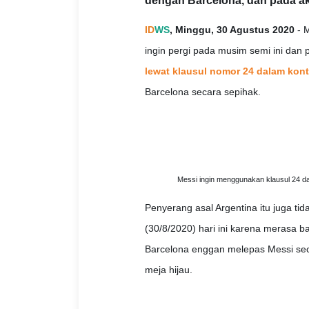
dengan Barcelona, dan pada ak
ID
WS
, Minggu, 30 Agustus 2020
- M
ingin pergi pada musim semi ini dan
lewat klausul nomor 24 dalam kon
Barcelona secara sepihak.
Messi ingin menggunakan klausul 24 dal
Penyerang asal Argentina itu juga t
(30/8/2020) hari ini karena merasa b
Barcelona enggan melepas Messi sec
meja hijau.