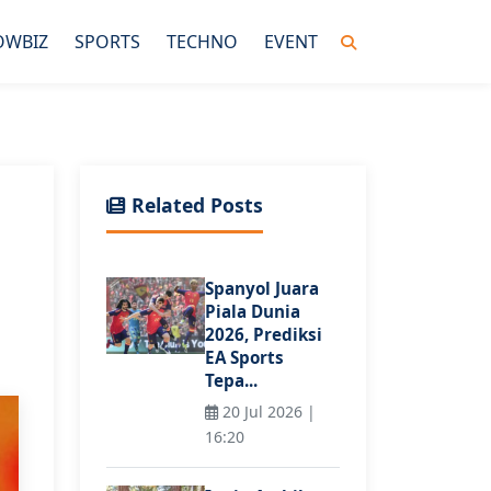
OWBIZ
SPORTS
TECHNO
EVENT
Related Posts
Spanyol Juara
Piala Dunia
2026, Prediksi
EA Sports
Tepa...
20 Jul 2026 |
16:20