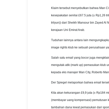
Klaim tersebut menyebutkan bahwa Man Ci
kesepakatan senilai £67.5 juta (± Rp1,26 tr
trilyun)) dari Sheikh Mansour bin Zayed Al
kerajaan Uni Emirat Arab.
Tuduhan lainnya antara lain mengungkapka
image rights klub ke sebuah perusahaan ya
Salah satu email yang bocor juga mengkla
mengutak-atik (mark up) pemasukan klub un
kepada eks manajer Man City, Roberto Man
Der Spiegel melaporkan bahwa email terse
Kita akan kekurangan £9,9 juta (± Rp184 mi
(membayar uang kompensasi) pemutusan kont
tambahan dana lewat pemasukan dari sponso