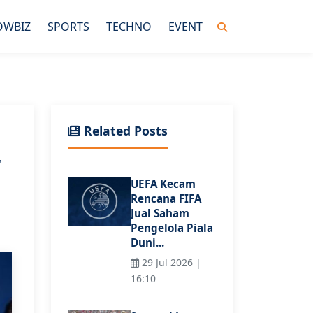
OWBIZ
SPORTS
TECHNO
EVENT
Related Posts
r
UEFA Kecam
Rencana FIFA
Jual Saham
Pengelola Piala
Duni...
29 Jul 2026 |
16:10