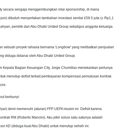
ty secara sengaja menggembungkan nilai sponsorship, di mana
ilyun) dituduh menyertakan tambahan investasi senilai £59.5 juta (± Rp1,1
 Nahyan, pemilik dari Abu Dhabi United Group sekaligus anggota keluarga
n sebuah proyek rahasia bernama '
Longbow
' yang melibatkan penjualan
ng diduga didanai oleh Abu Dhabi United Group.
im Kepala Bagian Keuangan City, Jorge Chumillas menekankan perlunya
tuk menutup defisit terkait pembayaran kompensasi pemutusan kontrak
cini.
but berbunyi:
lyar) demi memenuhi (aturan) FFP UEFA musim ini. Defisit karena
rak RM (Roberto Mancini). Aku pikir solusi satu-satunya adalah
r AD (diduga kuat Abu Dhabi) untuk menutup selisih ini.