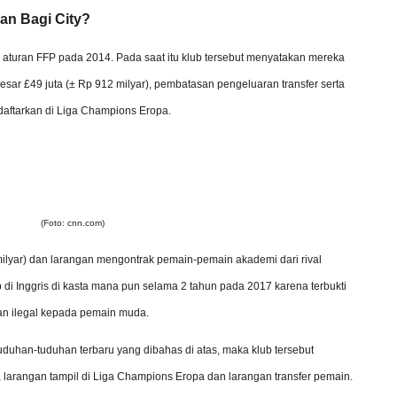
n Bagi City?
aturan FFP pada 2014. Pada saat itu klub tersebut menyatakan mereka
r £49 juta (± Rp 912 milyar), pembatasan pengeluaran transfer serta
aftarkan di Liga Champions Eropa.
(Foto: cnn.com)
ilyar) dan larangan mengontrak pemain-pemain akademi dari rival
b di Inggris di kasta mana pun selama 2 tahun pada 2017 karena terbukti
n ilegal kepada pemain muda.
uduhan-tuduhan terbaru yang dibahas di atas, maka klub tersebut
larangan tampil di Liga Champions Eropa dan larangan transfer pemain.