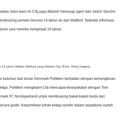
ukan, baru-baru ini City juga dituduh menyuap agen dari Jadon Sancho
emboyong pemain berusia 14 tahun itu dari Watford. Sekedar informasi,
belum usia mereka menginjak 16 tahun.
14 tahun didikan Watford yang direkrut City. (Foto: Getty Images)
ul tuduhan dari koran Denmark
Politiken
berkaitan dengan kemungkinan
etiga.
Politiken
mengklaim City mencapai kesepakatan dengan Tom
enmark FC Nordsjaelland untuk memboyong bakat-bakat muda dari
secara gratis. Kepemilikan pihak ketiga sendiri dalam sepakbola sudah