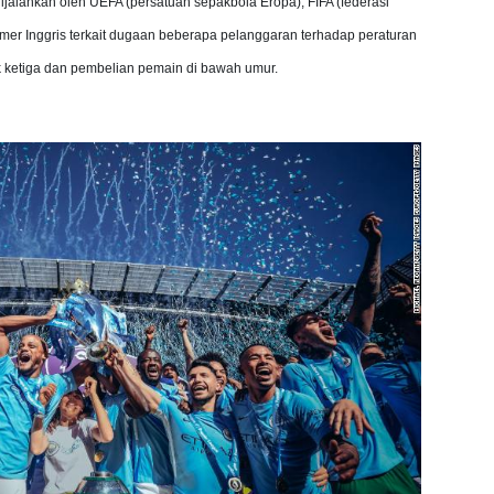
ijalankan oleh UEFA (persatuan sepakbola Eropa), FIFA (federasi
imer Inggris terkait dugaan beberapa pelanggaran terhadap peraturan
ak ketiga dan pembelian pemain di bawah umur.