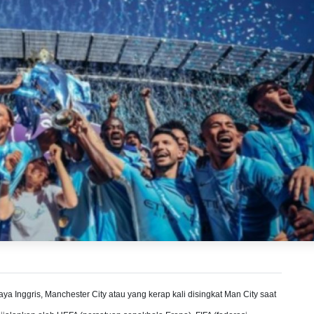
aya Inggris, Manchester City atau yang kerap kali disingkat Man City saat