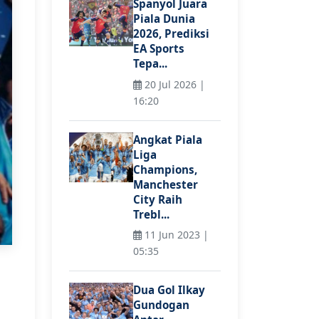
Spanyol Juara
Piala Dunia
2026, Prediksi
EA Sports
Tepa...
20 Jul 2026 |
16:20
Angkat Piala
Liga
Champions,
Manchester
City Raih
Trebl...
11 Jun 2023 |
05:35
Dua Gol Ilkay
Gundogan