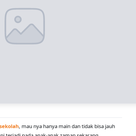
sekolah
, mau nya hanya main dan tidak bisa jauh
 ini terjadi pada anak-anak zaman sekarang.