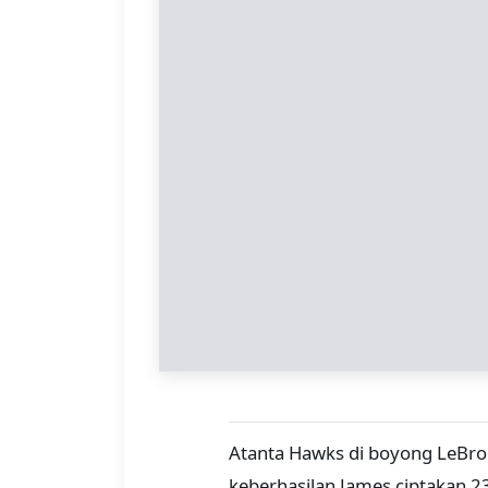
Atanta Hawks di boyong LeBron
keberhasilan James ciptakan 2