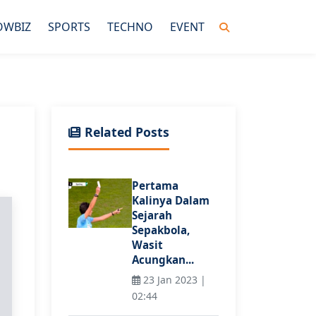
OWBIZ
SPORTS
TECHNO
EVENT
Related Posts
Pertama
Kalinya Dalam
Sejarah
Sepakbola,
Wasit
Acungkan...
23 Jan 2023 |
02:44