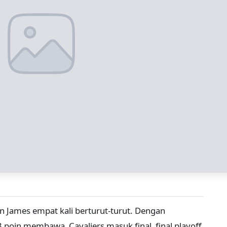
 James empat kali berturut-turut. Dengan
3 poin membawa Cavaliers masuk final final playoff