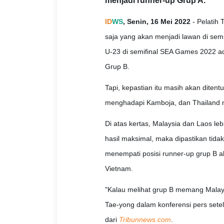
menjadi runner-up Grup A.
ID
WS
, Senin, 16 Mei 2022
- Pelatih 
saja yang akan menjadi lawan di sem
U-23 di semifinal SEA Games 2022 a
Grup B.
Tapi, kepastian itu masih akan ditentu
menghadapi Kamboja, dan Thailand 
Di atas kertas, Malaysia dan Laos l
hasil maksimal, maka dipastikan tida
menempati posisi runner-up grup B 
Vietnam.
"Kalau melihat grup B memang Malaysi
Tae-yong dalam konferensi pers setel
dari
Tribunnews.com
.