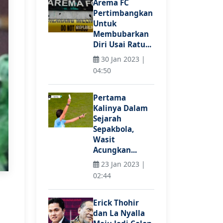
Arema FC
Pertimbangkan
Untuk
Membubarkan
Diri Usai Ratu...
30 Jan 2023 |
04:50
Pertama
Kalinya Dalam
Sejarah
Sepakbola,
Wasit
Acungkan...
23 Jan 2023 |
02:44
Erick Thohir
dan La Nyalla