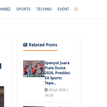
OWBIZ
SPORTS
TECHNO
EVENT
Related Posts
Spanyol Juara
1
Piala Dunia
2026, Prediksi
EA Sports
Tepa...
20 Jul 2026 |
16:20