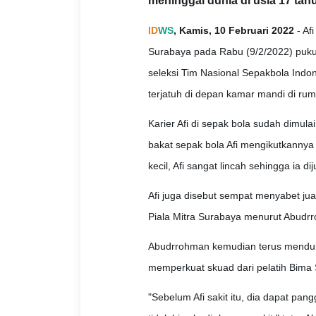
meninggal dunia di usia 17 tah
ID
WS
, Kamis, 10 Februari 2022
- Af
Surabaya pada Rabu (9/2/2022) puku
seleksi Tim Nasional Sepakbola Indo
terjatuh di depan kamar mandi di ru
Karier Afi di sepak bola sudah dimu
bakat sepak bola Afi mengikutkannya
kecil, Afi sangat lincah sehingga ia di
Afi juga disebut sempat menyabet ju
Piala Mitra Surabaya menurut Abudrr
Abudrrohman kemudian terus mendukun
memperkuat skuad dari pelatih Bima 
"Sebelum Afi sakit itu, dia dapat pang