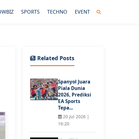
OWBIZ
SPORTS
TECHNO
EVENT
Related Posts
Spanyol Juara
Piala Dunia
2026, Prediksi
EA Sports
Tepa...
20 Jul 2026 |
16:20