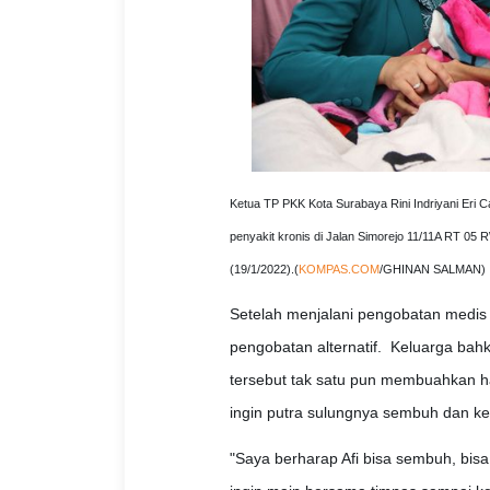
Ketua TP PKK Kota Surabaya Rini Indriyani Eri 
penyakit kronis di Jalan Simorejo 11/11A RT 0
(19/1/2022).(
KOMPAS.COM
/GHINAN SALMAN)
Setelah menjalani pengobatan medis 
pengobatan alternatif. Keluarga bah
tersebut tak satu pun membuahkan ha
ingin putra sulungnya sembuh dan k
"Saya berharap Afi bisa sembuh, bisa 