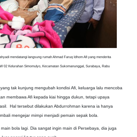
Cahyadi mendatangi langsung rumah Ahmad Faruq Idhom Afi yang menderita
5 RW 02 Kelurahan Simomulyo, Kecamatan Sukomanunggal, Surabaya, Rabu
yang tak kunjung mengubah kondisi Afi, keluarga lalu mencoba
kan membawa Afi kepada kiai hingga dukun, tetapi upaya
sil. Hal tersebut dilakukan Abdurrohman karena ia hanya
embali mengejar mimpi menjadi pemain sepak bola.
main bola lagi. Dia sangat ingin main di Persebaya, dia juga