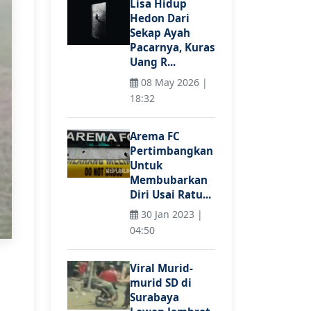
Lisa Hidup
Hedon Dari
Sekap Ayah
Pacarnya, Kuras
Uang R...
08 May 2026 |
18:32
Arema FC
Pertimbangkan
Untuk
Membubarkan
Diri Usai Ratu...
30 Jan 2023 |
04:50
Viral Murid-
murid SD di
Surabaya