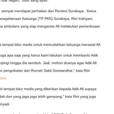
luar negeri," tutur sang ayah.
pun sempat mendapat perhatian dari Pemkot Surabaya. Ketua
ejahteraan Keluarga (TP PKK) Surabaya, Rini Indriyani,
ma ambulans yang siap mengantar Afi melakukan pemeriksaan
a tempat tidur medis untuk memudahkan keluarga merawat Afi.
ui juga apa saja yang harus kami lakukan untuk membantu Adik
ampingi hingga dia sembuh. Jadi, mohon doanya agar Adik Afi
kan pengobatan dari Rumah Sakit Soewandhie," kata Rini
com
.
h tempat tidur medis yang diberikan kepada Adik Afi supaya
udah dan yang jaga juga lebih gampang," kata Rini yang juga
ahyadi.