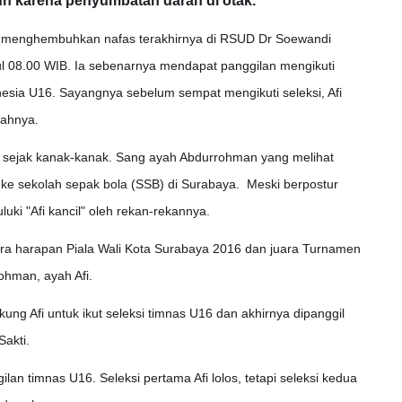
un karena penyumbatan darah di otak.
i menghembuhkan nafas terakhirnya di RSUD Dr Soewandi
l 08.00 WIB. Ia sebenarnya mendapat panggilan mengikuti
nesia U16. Sayangnya sebelum sempat mengikuti seleksi, Afi
mahnya.
lai sejak kanak-kanak. Sang ayah Abdurrohman yang melihat
 ke sekolah sepak bola (SSB) di Surabaya. Meski berpostur
juluki "Afi kancil" oleh rekan-rekannya.
ara harapan Piala Wali Kota Surabaya 2016 dan juara Turnamen
ohman, ayah Afi.
g Afi untuk ikut seleksi timnas U16 dan akhirnya dipanggil
Sakti.
gilan timnas U16. Seleksi pertama Afi lolos, tetapi seleksi kedua