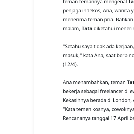
teman-temannya mengenal
Ta
penjaga indekos, Ana, wanita y
menerima teman pria. Bahkan 
malam,
Tata
diketahui meneri
"Setahu saya tidak ada kerjaan
masuk," kata Ana, saat berbin
(12/4).
Ana menambahkan, teman
Ta
bekerja sebagai freelancer di e
Kekasihnya berada di London, d
"Kata temen kosnya, cowoknya
Rencananya tanggal 17 April ba