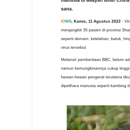
manusia di wilayah timur China 
sana.
ID
WS
, Kamis, 11 Agustus 2022
- Vi
menjangkiti 35 pasien di provinsi S
seperti demam, kelelahan, batuk, hin
virus tersebut.
Melansir pemberitaan BBC, belum ada 
namun kemungkinannya cukup tinggi.
hewan-hewan pengerat terutama tikus.
dipelihara manusia seperti kambing d