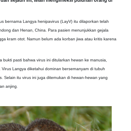
dan sejauh ini, telah menginfeksi puluhan orang di
rus bernama Langya henipavirus (LayV) itu dilaporkan telah
handong dan Henan, China. Para pasien menunjukkan gejala
gga kram otot. Namun belum ada korban jiwa atau kritis karena
bukti pasti bahwa virus ini ditularkan hewan ke manusia,
 Virus Langya diketahui dominan bersemanyam di tubuh
 Selain itu virus ini juga ditemukan di hewan-hewan yang
an anjing.