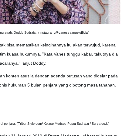
g ayah, Doddy Sudrajat. (Instagram/@vanessaangelofficial)
k bisa memastikan keinginannya itu akan terwujud, karena
 tim kuasa hukumnya. "Kata Vanes tunggu kabar, takutnya dia
caranya," lanjut Doddy.
an konten asusila dengan agenda putusan yang digelar pada
onis hukuman 5 bulan penjara yang dipotong masa tahanan.
di penjara. (TribunStyle.com/ Kolase Medsos Puput Sudrajat / Surya.co.id)