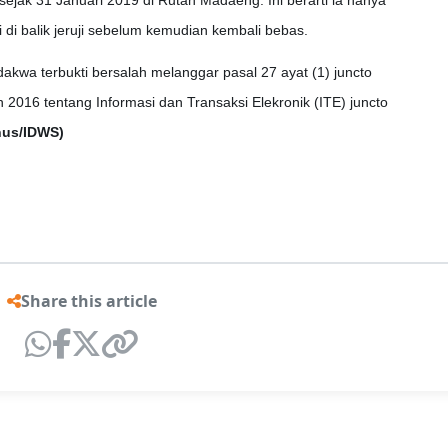
sejak 31 Januari 2019 di Rutan Madaeng. Ini berarti ia hanya
 di balik jeruji sebelum kemudian kembali bebas.
dakwa terbukti bersalah melanggar pasal 27 ayat (1) juncto
2016 tentang Informasi dan Transaksi Elekronik (ITE) juncto
nus/IDWS)
Share this article