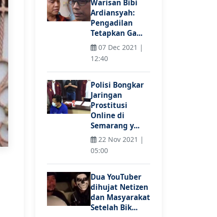
Warisan Bibi
Ardiansyah:
Pengadilan
Tetapkan Ga...
07 Dec 2021 |
12:40
Polisi Bongkar
Jaringan
Prostitusi
Online di
Semarang y...
22 Nov 2021 |
05:00
Dua YouTuber
dihujat Netizen
dan Masyarakat
Setelah Bik...