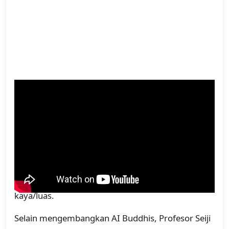
Mengutip laman resmi Universitas Kyoto terkait
rilis penelitian Buddharoid (25/2), grup riset dan
pengembangan Buddharoid berharap dapat lebih
mempercepat pengembangan "Teknologi
Pengetahuan Tradisional", yang menggabungkan
berbagai agama dan filsafat dengan teknologi,
serta menyediakan budaya digital yang lebih
kaya/luas.
Selain mengembangkan AI Buddhis, Profesor Seiji