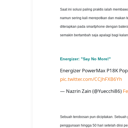
Saat ini solusi paling praktis ialah memba
namun sering kali merepotkan dan makan 
diterapkan pada smartphone dengan batera
semakin bertambah saja apalagi bagi kal
Energizer: "Say No More!"
Energizer PowerMax P18K Pop. 
pic.twitter.com/CCJhFXB6Yh
— Nazrin Zain (@Yuecchi86)
Fe
Sebuah terobosan pun diciptakan. Sebuah p
penggunaan hingga 50 hari setelah diisi pe