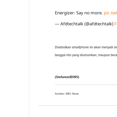
Energizer: Say no more.
pic.t
— Afdtechtalk (@afdtechtalk)
F
Disebutkan smartphone ini akan menjadi sm
tanggal rilis yang diumumkan, maupun berat
(Stefanus/IDWS)
Sumber: BBC News