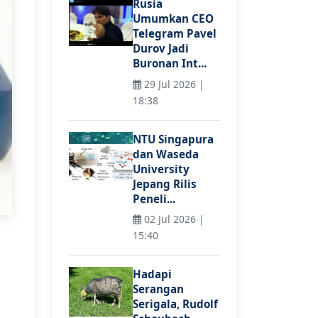
Rusia
Umumkan CEO
Telegram Pavel
Durov Jadi
Buronan Int...
29 Jul 2026 |
18:38
NTU Singapura
dan Waseda
University
Jepang Rilis
Peneli...
02 Jul 2026 |
15:40
Hadapi
Serangan
Serigala, Rudolf