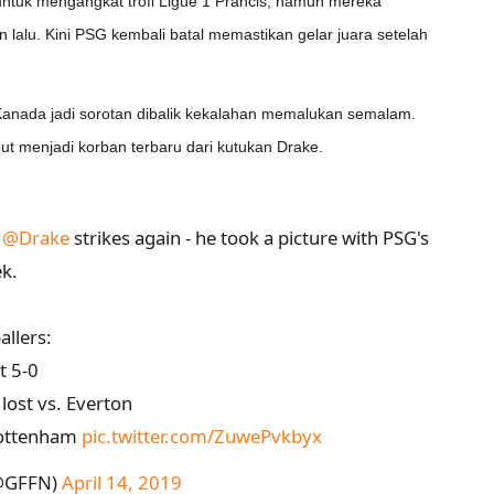
untuk mengangkat trofi Ligue 1 Prancis, namun mereka
 lalu. Kini PSG kembali batal memastikan gelar juara setelah
.
Kanada jadi sorotan dibalik kekalahan memalukan semalam.
t menjadi korban terbaru dari kutukan Drake.
r
@Drake
strikes again - he took a picture with PSG's
ek.
allers:
t 5-0
ost vs. Everton
 Tottenham
pic.twitter.com/ZuwePvkbyx
(@GFFN)
April 14, 2019