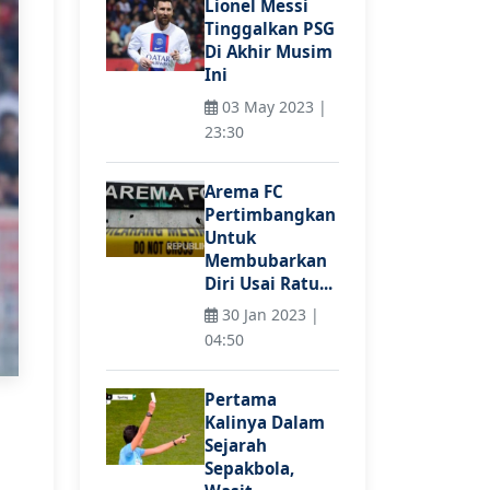
Lionel Messi
Tinggalkan PSG
Di Akhir Musim
Ini
03 May 2023 |
23:30
Arema FC
Pertimbangkan
Untuk
Membubarkan
Diri Usai Ratu...
30 Jan 2023 |
04:50
Pertama
Kalinya Dalam
Sejarah
Sepakbola,