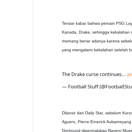
Tersiar kabar bahwa pemain PSG Lay
Kanada, Drake, sehingga kekalahan 
memang benar adanya karena sebelu
yang mengalami kekalahan setelah be
The Drake curse continues...
p
— Football Stuff (@FootbalIStu
Dilansir dari Daily Star, sebelum Ku
Aguero, Pierre-Emerick Aubameyang h
Dortmund dipermalukan Bayern Muenc