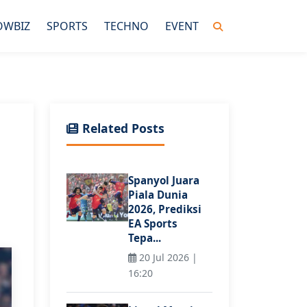
OWBIZ
SPORTS
TECHNO
EVENT
Related Posts
Spanyol Juara
Piala Dunia
2026, Prediksi
EA Sports
Tepa...
20 Jul 2026 |
16:20