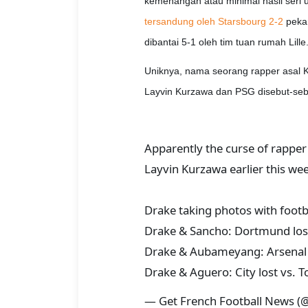
kemenangan atau minimal hasil seri 
tersandung oleh Starsbourg 2-2
pekan
dibantai 5-1 oleh tim tuan rumah Lille
Uniknya, nama seorang rapper asal 
Layvin Kurzawa dan PSG disebut-sebu
Apparently the curse of rappe
Layvin Kurzawa earlier this we
Drake taking photos with footb
Drake & Sancho: Dortmund los
Drake & Aubameyang: Arsenal l
Drake & Aguero: City lost vs.
— Get French Football News 