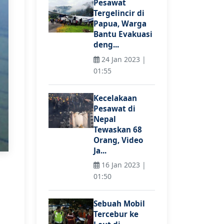
Pesawat
Tergelincir di
Papua, Warga
Bantu Evakuasi
deng...
24 Jan 2023 |
01:55
Kecelakaan
Pesawat di
Nepal
Tewaskan 68
Orang, Video
Ja...
16 Jan 2023 |
01:50
Sebuah Mobil
Tercebur ke