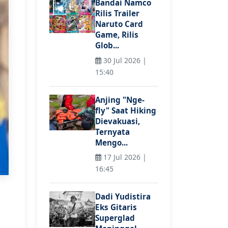
Bandai Namco
Rilis Trailer
Naruto Card
Game, Rilis
Glob...
30 Jul 2026 |
15:40
Anjing "Nge-
fly" Saat Hiking
Dievakuasi,
Ternyata
Mengo...
17 Jul 2026 |
16:45
Dadi Yudistira
Eks Gitaris
Superglad