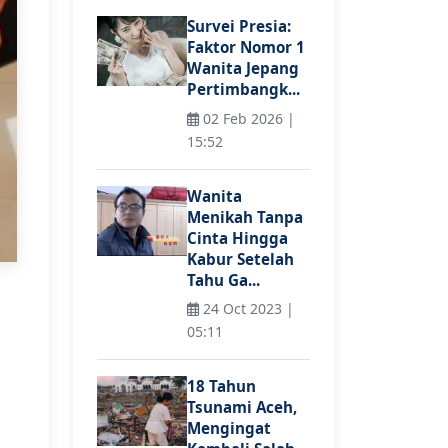
Survei Presia:
Faktor Nomor 1
Wanita Jepang
Pertimbangk...
02 Feb 2026 |
15:52
Wanita
Menikah Tanpa
Cinta Hingga
Kabur Setelah
Tahu Ga...
24 Oct 2023 |
05:11
18 Tahun
Tsunami Aceh,
Mengingat