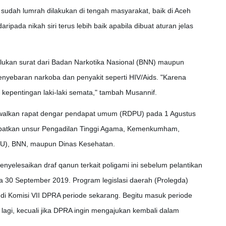
h sudah lumrah dilakukan di tengah masyarakat, baik di Aceh
ipada nikah siri terus lebih baik apabila dibuat aturan jelas
rlukan surat dari Badan Narkotika Nasional (BNN) maupun
nyebaran narkoba dan penyakit seperti HIV/Aids. "Karena
 kepentingan laki-laki semata," tambah Musannif.
alkan rapat dengar pendapat umum (RDPU) pada 1 Agustus
ibatkan unsur Pengadilan Tinggi Agama, Kemenkumham,
U), BNN, maupun Dinas Kesehatan.
elesaikan draf qanun terkait poligami ini sebelum pelantikan
 30 September 2019. Program legislasi daerah (Prolegda)
di Komisi VII DPRA periode sekarang. Begitu masuk periode
s lagi, kecuali jika DPRA ingin mengajukan kembali dalam