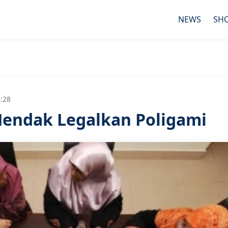
NEWS
SH
5:28
endak Legalkan Poligami