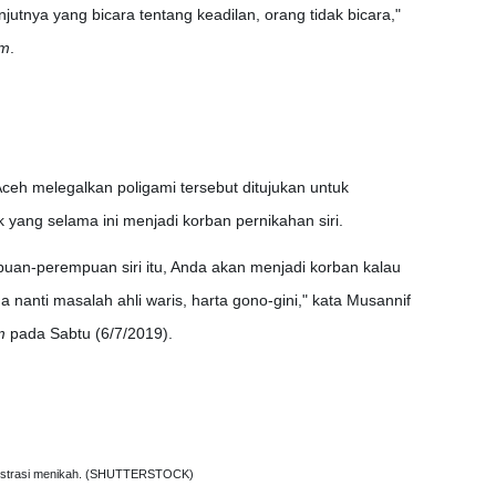
njutnya yang bicara tentang keadilan, orang tidak bicara,"
om
.
ceh melegalkan poligami tersebut ditujukan untuk
yang selama ini menjadi korban pernikahan siri.
uan-perempuan siri itu, Anda akan menjadi korban kalau
a nanti masalah ahli waris, harta gono-gini," kata Musannif
m
pada Sabtu (6/7/2019).
ustrasi menikah. (SHUTTERSTOCK)