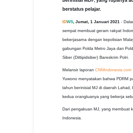
berinisial MDF, yang rupanya a
berstatus pelajar.
ID
WS
, Jumat, 1 Januari 2021
- Dala
sempat membuat geram rakyat Indone
bekerjasama dengan kepolisian Mala
gabungan Polda Metro Jaya dan Polda
Siber (Dittipidsiber) Bareskrim Polri.
Melansir laporan
CNNIndonesia.com
Yuwono menyatakan bahwa PDRM pad
tahun berinisial MJ di daerah Lahad,
kedua orangtuanya yang bekerja seba
Dari pengakuan MJ, yang membuat k
Indonesia.