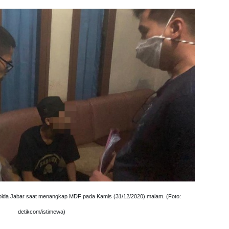
olda Jabar saat menangkap MDF pada Kamis (31/12/2020) malam. (Foto:
detikcom/istimewa)