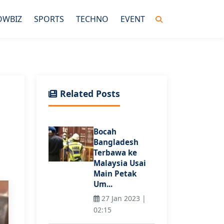
OWBIZ
SPORTS
TECHNO
EVENT
Related Posts
'
Bocah
Bangladesh
Terbawa ke
Malaysia Usai
Main Petak
Um...
27 Jan 2023 |
02:15