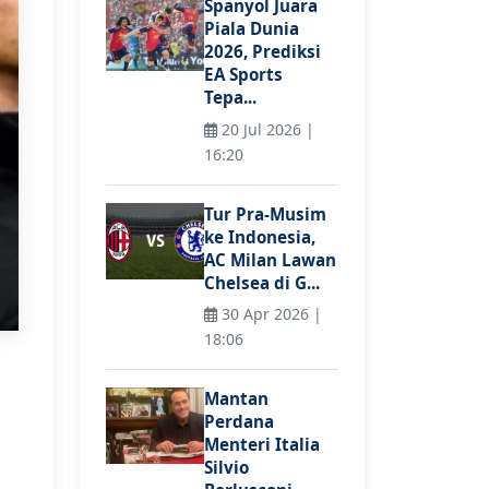
Spanyol Juara
Piala Dunia
2026, Prediksi
EA Sports
Tepa...
20 Jul 2026 |
16:20
Tur Pra-Musim
ke Indonesia,
AC Milan Lawan
Chelsea di G...
30 Apr 2026 |
18:06
Mantan
Perdana
Menteri Italia
Silvio