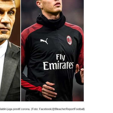
aldini juga positif corona. (Foto: Facebook/@BleacherReportFootball)