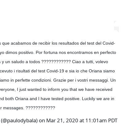
 que acabamos de recibir los resultados del test del Covid-
yo dimos positivo. Por fortuna nos encontramos en perfecto
 y un saludo a todos ???????????? Ciao a tutti, volevo
vuto i risultati del test Covid-19 e sia io che Oriana siamo
siamo in perfette condizioni. Grazie per i vostri messaggi. Un
veryone, I just wanted to inform you that we have received
and both Oriana and I have tested positive. Luckily we are in
your messages. ????????????
(@paulodybala) on Mar 21, 2020 at 11:01am PDT