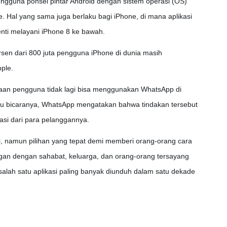
engguna ponsel pintar Android dengan sistem operasi (OS)
e. Hal yang sama juga berlaku bagi iPhone, di mana aplikasi
henti melayani iPhone 8 ke bawah.
rsen dari 800 juta pengguna iPhone di dunia masih
ple.
taan pengguna tidak lagi bisa menggunakan WhatsApp di
ru bicaranya, WhatsApp mengatakan bahwa tindakan tersebut
si dari para pelanggannya.
mi, namun pilihan yang tepat demi memberi orang-orang cara
ngan dengan sahabat, keluarga, dan orang-orang tersayang
alah satu aplikasi paling banyak diunduh dalam satu dekade