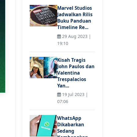
Marvel Studios
Jadwalkan Rilis
Buku Panduan
Timeline Re...
29 Aug 2023 |
19:10
Kisah Tragis
John Paulos dan
Valentina
Trespalacios
Yan...
19 Jul 2023 |
07:06
WhatsApp
Dikabarkan
Sedang