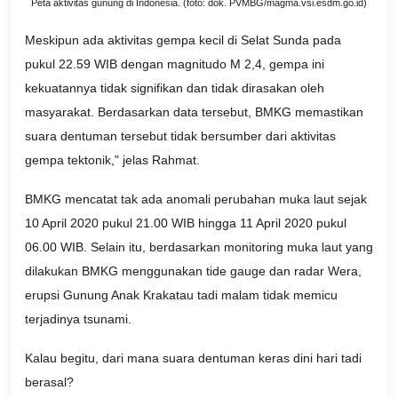
Peta aktivitas gunung di Indonesia. (foto: dok. PVMBG/magma.vsi.esdm.go.id)
Meskipun ada aktivitas gempa kecil di Selat Sunda pada
pukul 22.59 WIB dengan magnitudo M 2,4, gempa ini
kekuatannya tidak signifikan dan tidak dirasakan oleh
masyarakat. Berdasarkan data tersebut, BMKG memastikan
suara dentuman tersebut tidak bersumber dari aktivitas
gempa tektonik," jelas Rahmat.
BMKG mencatat tak ada anomali perubahan muka laut sejak
10 April 2020 pukul 21.00 WIB hingga 11 April 2020 pukul
06.00 WIB. Selain itu, berdasarkan monitoring muka laut yang
dilakukan BMKG menggunakan tide gauge dan radar Wera,
erupsi Gunung Anak Krakatau tadi malam tidak memicu
terjadinya tsunami.
Kalau begitu, dari mana suara dentuman keras dini hari tadi
berasal?