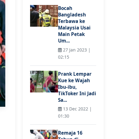
Bocah
Bangladesh
Terbawa ke
Malaysia Usai
Main Petak
Um...
27 Jan 2023 |
02:15
Prank Lempar
Kue ke Wajah
Ibu-ibu,
TikToker Ini Jadi
Sa...
13 Dec 2022 |
01:30
Remaja 16