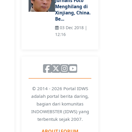
Jurnalis Foto
Menghilang di
Xinjiang, China.
Be...
03 Dec 2018 |
12:16
© 2014 - 2026 Portal IDWS
adalah portal berita daring,
bagian dari komunitas
INDOWEBSTER (IDWS) yang
terbentuk sejak 2007.
ABOUT
|
FORUM