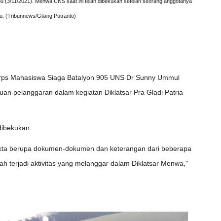
u (3/11/2021). Menwa UNS saat ini telah dibekukan setelah seorang anggotanya
u. (Tribunnews/Gilang Putranto)
orps Mahasiswa Siaga Batalyon 905 UNS Dr Sunny Ummul
n pelanggaran dalam kegiatan Diklatsar Pra Gladi Patria
dibekukan.
fakta berupa dokumen-dokumen dan keterangan dari beberapa
ah terjadi aktivitas yang melanggar dalam Diklatsar Menwa,"