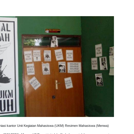
ghiasi kantor Unit Kegiatan Mahasiswa (UKM) Resimen Mahasiswa (Menwa)