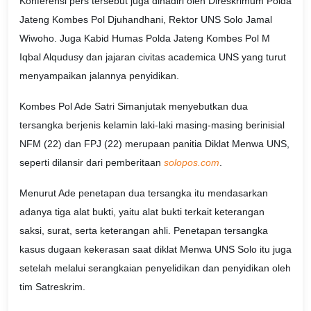
Konferensi pers tersebut juga dihadiri oleh Direskrimum Polda
Jateng Kombes Pol Djuhandhani, Rektor UNS Solo Jamal
Wiwoho. Juga Kabid Humas Polda Jateng Kombes Pol M
Iqbal Alqudusy dan jajaran civitas academica UNS yang turut
menyampaikan jalannya penyidikan.
Kombes Pol Ade Satri Simanjutak menyebutkan dua
tersangka berjenis kelamin laki-laki masing-masing berinisial
NFM (22) dan FPJ (22) merupaan panitia Diklat Menwa UNS,
seperti dilansir dari pemberitaan
solopos.com
.
Menurut Ade penetapan dua tersangka itu mendasarkan
adanya tiga alat bukti, yaitu alat bukti terkait keterangan
saksi, surat, serta keterangan ahli. Penetapan tersangka
kasus dugaan kekerasan saat diklat Menwa UNS Solo itu juga
setelah melalui serangkaian penyelidikan dan penyidikan oleh
tim Satreskrim.