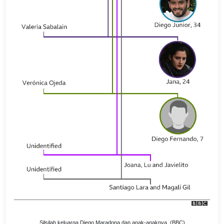
Silsilah keluarga Diego Maradona dan anak-anaknya. (BBC)