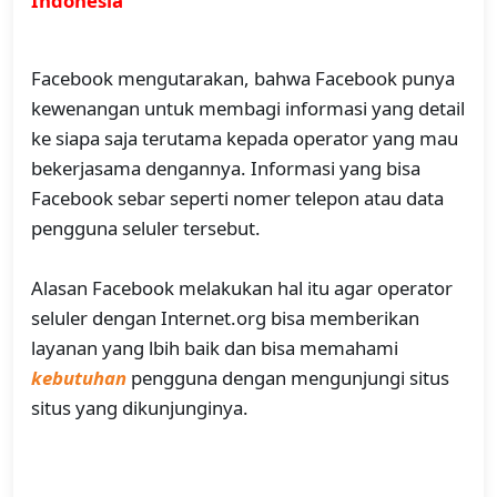
Indonesia
Facebook mengutarakan, bahwa Facebook punya
kewenangan untuk membagi informasi yang detail
ke siapa saja terutama kepada operator yang mau
bekerjasama dengannya. Informasi yang bisa
Facebook sebar seperti nomer telepon atau data
pengguna seluler tersebut.
Alasan Facebook melakukan hal itu agar operator
seluler dengan Internet.org bisa memberikan
layanan yang lbih baik dan bisa memahami
kebutuhan
pengguna dengan mengunjungi situs
situs yang dikunjunginya.