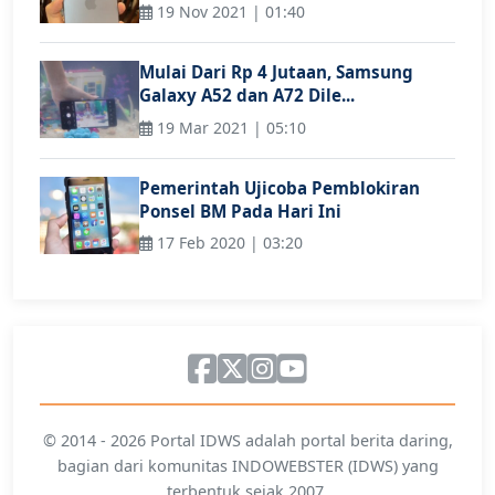
19 Nov 2021 | 01:40
Mulai Dari Rp 4 Jutaan, Samsung
Galaxy A52 dan A72 Dile...
19 Mar 2021 | 05:10
Pemerintah Ujicoba Pemblokiran
Ponsel BM Pada Hari Ini
17 Feb 2020 | 03:20
© 2014 - 2026 Portal IDWS adalah portal berita daring,
bagian dari komunitas INDOWEBSTER (IDWS) yang
terbentuk sejak 2007.