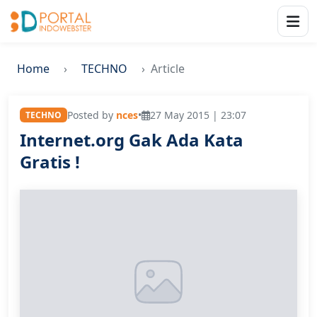
Home
TECHNO
Article
Posted by
nces
•
27 May 2015 | 23:07
TECHNO
Internet.org Gak Ada Kata
Gratis !