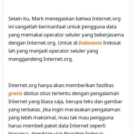
Selain itu, Mark menegaskan bahwa Internet.org
ini sangatlah bermanfaat untuk pengguna data
yang memakai operator seluler yang bekerjasama
dengan Internet.org. Untuk di
Indonesia
Indosat
lah yang menjadi operator seluler yang
menggandeng Internet.org.
Internet.org hanya akan memberikan fasilitas
gratis
disitus situs tertentu dengan pengalaman
Internet yang biasa saja, berupa teks dan gambar
yang terbatas. Jika ingin merasakan pengalaman
yang lebih maksimal, mau tak mau pengguna
harus membeli paket data Internet seperti
biasanya. demikian ujar Presiden Indosar,