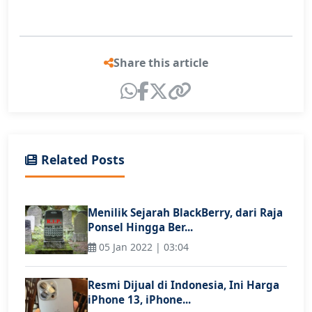
Share this article
Related Posts
Menilik Sejarah BlackBerry, dari Raja
Ponsel Hingga Ber...
05 Jan 2022 | 03:04
Resmi Dijual di Indonesia, Ini Harga
iPhone 13, iPhone...