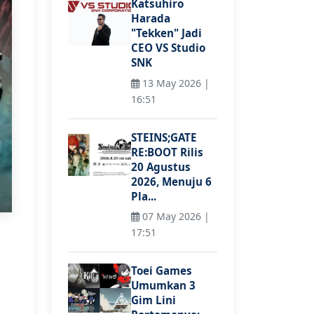
Katsuhiro
Harada
"Tekken" Jadi
CEO VS Studio
SNK
13 May 2026 |
16:51
STEINS;GATE
RE:BOOT Rilis
20 Agustus
2026, Menuju 6
Pla...
07 May 2026 |
17:51
Toei Games
Umumkan 3
Gim Lini