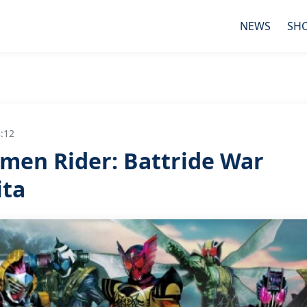
NEWS
SH
:12
amen Rider: Battride War
ita