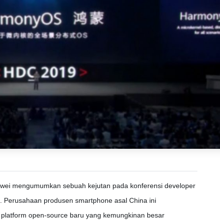
wei mengumumkan sebuah kejutan pada konferensi developer
). Perusahaan produsen smartphone asal China ini
atform open-source baru yang kemungkinan besar