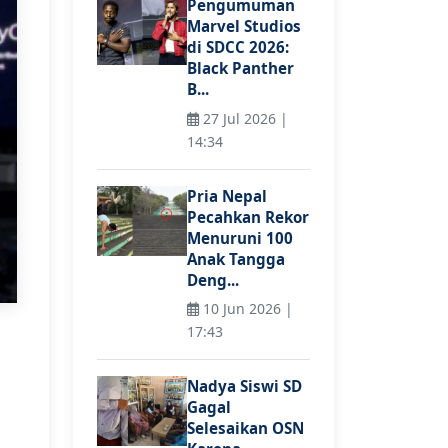
Pengumuman
Marvel Studios
di SDCC 2026:
Black Panther
B...
27 Jul 2026 |
14:34
Pria Nepal
Pecahkan Rekor
Menuruni 100
Anak Tangga
Deng...
10 Jun 2026 |
17:43
Nadya Siswi SD
Gagal
Selesaikan OSN