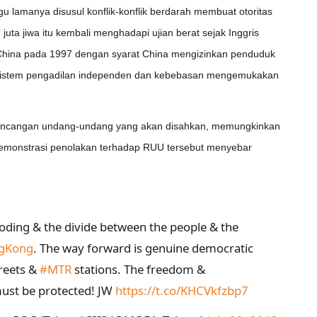
 lamanya disusul konflik-konflik berdarah membuat otoritas
 juta jiwa itu kembali menghadapi ujian berat sejak Inggris
ina pada 1997 dengan syarat China mengizinkan penduduk
istem pengadilan independen dan kebebasan mengemukakan
 rancangan undang-undang yang akan disahkan, memungkinkan
 Demonstrasi penolakan terhadap RUU tersebut menyebar
 eroding & the divide between the people & the
gKong
. The way forward is genuine democratic
treets &
#MTR
stations. The freedom &
ust be protected! JW
https://t.co/KHCVkfzbp7