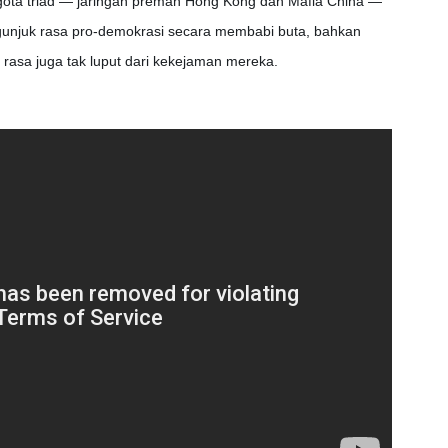
gota triad — jaringan preman Hong Kong dan Mafia China —
unjuk rasa pro-demokrasi secara membabi buta, bahkan
 rasa juga tak luput dari kekejaman mereka.