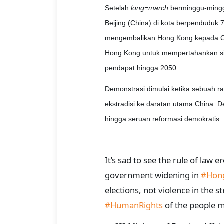
Setelah
long=march
berminggu-minggu
Beijing (China) di kota berpenduduk 7
mengembalikan Hong Kong kepada Ch
Hong Kong untuk mempertahankan s
pendapat hingga 2050.
Demonstrasi dimulai ketika sebuah
ekstradisi ke daratan utama China.
hingga seruan reformasi demokratis.
It’s sad to see the rule of law
government widening in
#Hon
elections, not violence in the s
#HumanRights
of the people m