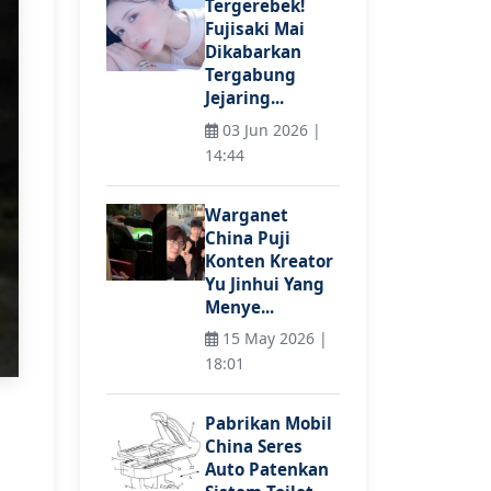
Tergerebek!
Fujisaki Mai
Dikabarkan
Tergabung
Jejaring...
03 Jun 2026 |
14:44
Warganet
China Puji
Konten Kreator
Yu Jinhui Yang
Menye...
15 May 2026 |
18:01
Pabrikan Mobil
China Seres
Auto Patenkan