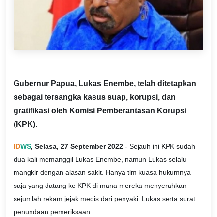
Gubernur Papua, Lukas Enembe, telah ditetapkan
sebagai tersangka kasus suap, korupsi, dan
gratifikasi oleh Komisi Pemberantasan Korupsi
(KPK).
ID
WS
, Selasa, 27 September 2022
- Sejauh ini KPK sudah
dua kali memanggil Lukas Enembe, namun Lukas selalu
mangkir dengan alasan sakit. Hanya tim kuasa hukumnya
saja yang datang ke KPK di mana mereka menyerahkan
sejumlah rekam jejak medis dari penyakit Lukas serta surat
penundaan pemeriksaan.