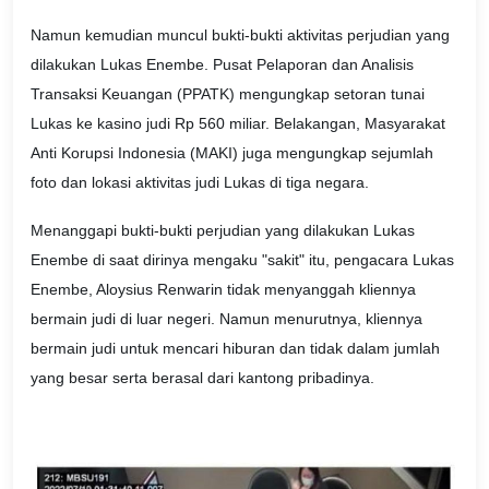
Namun kemudian muncul bukti-bukti aktivitas perjudian yang
dilakukan Lukas Enembe. Pusat Pelaporan dan Analisis
Transaksi Keuangan (PPATK) mengungkap setoran tunai
Lukas ke kasino judi Rp 560 miliar. Belakangan, Masyarakat
Anti Korupsi Indonesia (MAKI) juga mengungkap sejumlah
foto dan lokasi aktivitas judi Lukas di tiga negara.
Menanggapi bukti-bukti perjudian yang dilakukan Lukas
Enembe di saat dirinya mengaku "sakit" itu, pengacara Lukas
Enembe, Aloysius Renwarin tidak menyanggah kliennya
bermain judi di luar negeri. Namun menurutnya, kliennya
bermain judi untuk mencari hiburan dan tidak dalam jumlah
yang besar serta berasal dari kantong pribadinya.