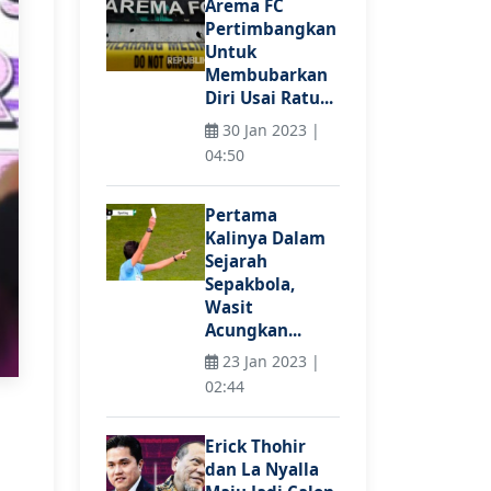
Arema FC
Pertimbangkan
Untuk
Membubarkan
Diri Usai Ratu...
30 Jan 2023 |
04:50
Pertama
Kalinya Dalam
Sejarah
Sepakbola,
Wasit
Acungkan...
23 Jan 2023 |
02:44
Erick Thohir
dan La Nyalla