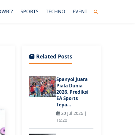
OWBIZ
SPORTS
TECHNO
EVENT
Related Posts
Spanyol Juara
Piala Dunia
2026, Prediksi
EA Sports
Tepa...
20 Jul 2026 |
16:20