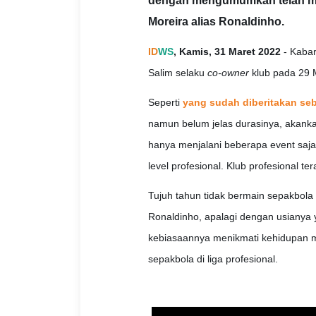
dengan mengumumkan telah me
Moreira alias Ronaldinho.
ID
WS
, Kamis, 31 Maret 2022
- Kabar
Salim selaku
co-owner
klub pada 29 M
Seperti
yang sudah diberitakan se
namun belum jelas durasinya, akank
hanya menjalani beberapa event saja
level profesional. Klub profesional t
Tujuh tahun tidak bermain sepakbola 
Ronaldinho, apalagi dengan usianya
kebiasaannya menikmati kehidupan 
sepakbola di liga profesional.