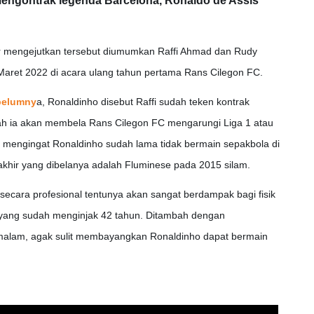
ngontrak legenda Barcelona, Ronaldo de Assis
 mengejutkan tersebut diumumkan Raffi Ahmad dan Rudy
aret 2022 di acara ulang tahun pertama Rans Cilegon FC.
belumny
a, Ronaldinho disebut Raffi sudah teken kontrak
ah ia akan membela Rans Cilegon FC mengarungi Liga 1 atau
 mengingat Ronaldinho sudah lama tidak bermain sepakbola di
erakhir yang dibelanya adalah Fluminese pada 2015 silam.
secara profesional tentunya akan sangat berdampak bagi fisik
 yang sudah menginjak 42 tahun. Ditambah dengan
malam, agak sulit membayangkan Ronaldinho dapat bermain