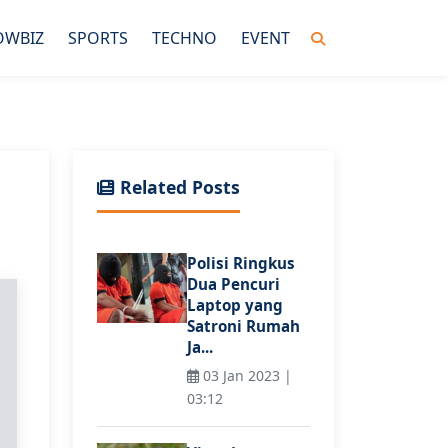
OWBIZ
SPORTS
TECHNO
EVENT
Related Posts
Polisi Ringkus
Dua Pencuri
Laptop yang
Satroni Rumah
Ja...
03 Jan 2023 |
03:12