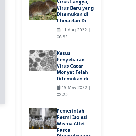
Virus Langya,
Virus Baru yang
Ditemukan di
China dan Di...
11 Aug 2022 |
06:32
Kasus
Penyebaran
Virus Cacar
Monyet Telah
Ditemukan di...
19 May 2022 |
02:25
Pemerintah
Resmi Isolasi
Wisma Atlet
Pasca