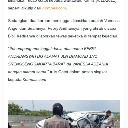
luka-luka," ucap Gatot kepada wartawan, Kamis (4/11/2021),
seperti dikutip dari
Kompas.com
.
Sedangkan dua korban meninggal dipastikan adalah Vanessa
Angel dan Suaminya, Febry Andriansyah yang akrab disapa
Bibi. Keduanya dilaporkan tewas seketika di tempat kejadian.
"
Penumpang meninggal dunia atas nama FEBRI
ANDRIANSYAH DG ALAMAT JLN DIAMOND 1/71
SRENGSENG JAKARTA BARAT da VANESSA ADZANIA
dengan alamat sama
," tulis Gatot dalam pesan singkat
kepada
Kompas.com
.