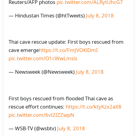
Reuters/AFP photos
pic.twitter.com/ALRytUhcG7
— Hindustan Times (@htTweets)
July 8, 2018
Thai cave rescue update: First boys rescued from
cave emerge
https://t.co/FmJVOKlDmI
pic.twitter.com/O1cWwLmsis
— Newsweek (@Newsweek)
July 8, 2018
First boys rescued from flooded Thai cave as
rescue effort continues:
https://t.co/ktyKzx2aX8
pic.twitter.com/6vl2IZZwpN
— WSB-TV (@wsbtv)
July 8, 2018