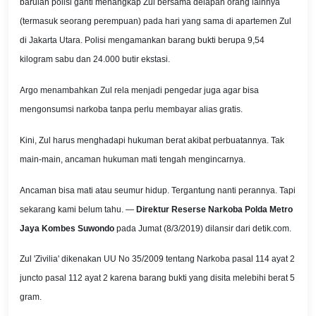
barulah polisi ganti menangkap Zul bersama delapan orang lainnya
(termasuk seorang perempuan) pada hari yang sama di apartemen Zul
di Jakarta Utara. Polisi mengamankan barang bukti berupa 9,54
kilogram sabu dan 24.000 butir ekstasi.
Argo menambahkan Zul rela menjadi pengedar juga agar bisa
mengonsumsi narkoba tanpa perlu membayar alias gratis.
Kini, Zul harus menghadapi hukuman berat akibat perbuatannya. Tak
main-main, ancaman hukuman mati tengah mengincarnya.
Ancaman bisa mati atau seumur hidup. Tergantung nanti perannya. Tapi
sekarang kami belum tahu. —
Direktur Reserse Narkoba Polda Metro
Jaya Kombes Suwondo
pada Jumat (8/3/2019) dilansir dari detik.com.
Zul 'Zivilia' dikenakan UU No 35/2009 tentang Narkoba pasal 114 ayat 2
juncto pasal 112 ayat 2 karena barang bukti yang disita melebihi berat 5
gram.