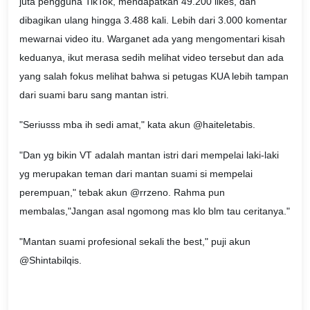
juta pengguna TikTok, mendapatkan 49.200 likes, dan
dibagikan ulang hingga 3.488 kali. Lebih dari 3.000 komentar
mewarnai video itu. Warganet ada yang mengomentari kisah
keduanya, ikut merasa sedih melihat video tersebut dan ada
yang salah fokus melihat bahwa si petugas KUA lebih tampan
dari suami baru sang mantan istri.
"Seriusss mba ih sedi amat," kata akun @haiteletabis.
"Dan yg bikin VT adalah mantan istri dari mempelai laki-laki
yg merupakan teman dari mantan suami si mempelai
perempuan," tebak akun @rrzeno. Rahma pun
membalas,"Jangan asal ngomong mas klo blm tau ceritanya."
"Mantan suami profesional sekali the best," puji akun
@Shintabilqis.