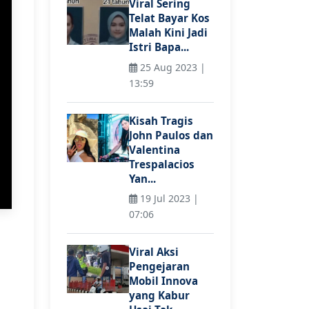
Viral Sering
Telat Bayar Kos
Malah Kini Jadi
Istri Bapa...
25 Aug 2023 |
13:59
Kisah Tragis
John Paulos dan
Valentina
Trespalacios
Yan...
19 Jul 2023 |
07:06
Viral Aksi
Pengejaran
Mobil Innova
yang Kabur