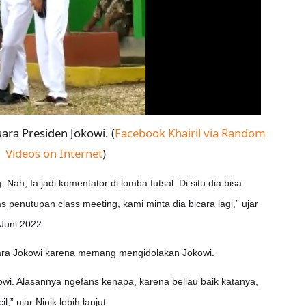
uara Presiden Jokowi. (
Facebook Khairil via Random
Videos on Internet
)
 Nah, Ia jadi komentator di lomba futsal. Di situ dia bisa
 penutupan class meeting, kami minta dia bicara lagi,” ujar
 Juni 2022.
uara Jokowi karena memang mengidolakan Jokowi.
i. Alasannya ngefans kenapa, karena beliau baik katanya,
 ujar Ninik lebih lanjut.