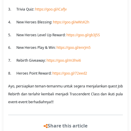
3. Trivia Quiz:
https://goo.gl/iCafJv
4. New Heroes Blessing:
https://goo.gl/wWsK2h
5. New Heroes Level Up Reward:
https://goo.gl/gb3J5S
6. New Heroes Play & Win:
https://goo.gl/enrJm5
7. Rebirth Giveaway:
https://goo.gl/m3hvi6
8. Heroes Point Reward:
https://goo.gl/72eed2
Ayo, persiapkan teman-temanmu untuk segera menjalankan quest Job
Rebirth dan terlahir kembali menjadi Trascendent Class dan ikuti pula
event-event berhadiahnya!!!
Share this article