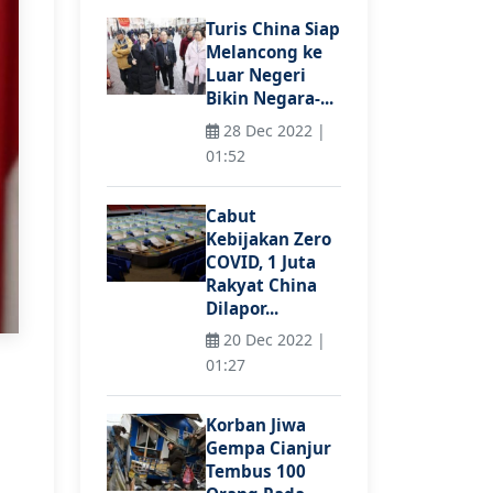
Turis China Siap
Melancong ke
Luar Negeri
Bikin Negara-...
28 Dec 2022 |
01:52
Cabut
Kebijakan Zero
COVID, 1 Juta
Rakyat China
Dilapor...
20 Dec 2022 |
01:27
Korban Jiwa
Gempa Cianjur
Tembus 100