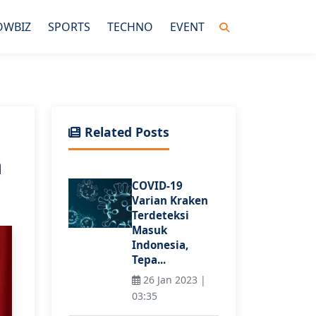
OWBIZ
SPORTS
TECHNO
EVENT
Related Posts
a
COVID-19
Varian Kraken
Terdeteksi
Masuk
Indonesia,
Tepa...
26 Jan 2023 |
03:35