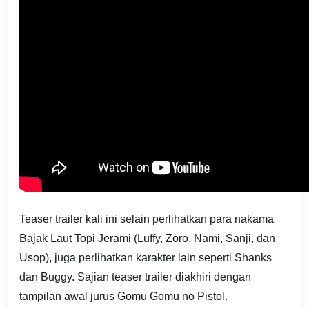
Teaser trailer kali ini selain perlihatkan para nakama
Bajak Laut Topi Jerami (Luffy, Zoro, Nami, Sanji, dan
Usop), juga perlihatkan karakter lain seperti Shanks
dan Buggy. Sajian teaser trailer diakhiri dengan
tampilan awal jurus Gomu Gomu no Pistol.