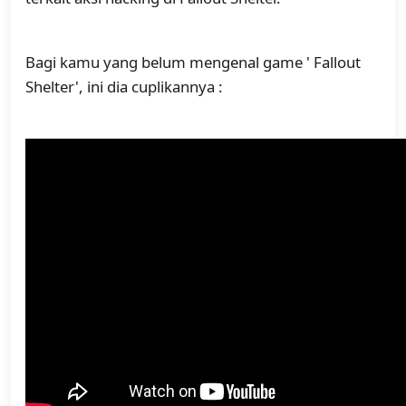
Bagi kamu yang belum mengenal game ' Fallout
Shelter', ini dia cuplikannya :