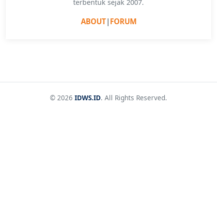
terbentuk sejak 2007.
ABOUT
|
FORUM
© 2026
IDWS.ID
. All Rights Reserved.