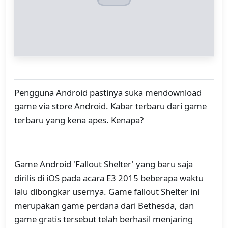
Pengguna Android pastinya suka mendownload
game via store Android. Kabar terbaru dari game
terbaru yang kena apes. Kenapa?
Game Android 'Fallout Shelter' yang baru saja
dirilis di iOS pada acara E3 2015 beberapa waktu
lalu dibongkar usernya. Game fallout Shelter ini
merupakan game perdana dari Bethesda, dan
game gratis tersebut telah berhasil menjaring