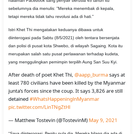
halaman Facebook sang penyair berusia 45 tahun itu
sebelumnya dia menulis: "Mereka menembak di kepala,
tetapi mereka tidak tahu revolusi ada di hati."
Istri Khet Thi mengatakan keduanya dibawa untuk
diinterogasi pada Sabtu (8/5/2021) oleh tentara bersenjata
dan polisi di pusat kota Shwebo, di wilayah Sagaing. Kota itu
merupakan salah satu pusat perlawanan terhadap kudeta,
yang menggulingkan pemimpin terpilih Aung San Suu Kyi.
After death of poet Khet Thi,
@aapp_burma
says at
least 780 civilians have been killed by the Myanmar
junta’s forces since the coup. It says 3,826 are still
detained
#WhatsHappeninglnMyanmar
pic.twitter.com/LinTNgZtHl
— Matthew Tostevin (@TostevinM)
May 9, 2021
“Saya diinterogasi. Begitu pula dia. Mereka bilang dia ada di