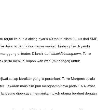
tu terjun ke dunia akting nyaris 40 tahun silam. Lulus dari SMP,
e Jakarta demi cita-citanya menjadi bintang film. Nyambi
manggung di teater. Dilansir dari
tabloidbintang.com
, Torro
k serta menjual kupon wah weh (mirip togel) untuk
jiwai setiap karakter yang ia perankan, Torro Margens selalu
eater. Tawaran main film pun menghampirinya pada 1974 lewat
a langsung dipercaya memainkan tokoh utama berduet dengan