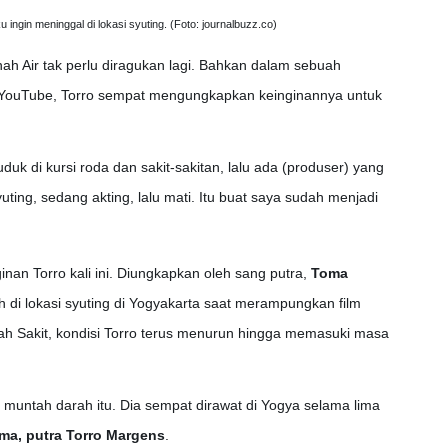
ingin meninggal di lokasi syuting. (Foto: journalbuzz.co)
anah Air tak perlu diragukan lagi. Bahkan dalam sebuah
YouTube, Torro sempat mengungkapkan keinginannya untuk
uk di kursi roda dan sakit-sakitan, lalu ada (produser) yang
uting, sedang akting, lalu mati. Itu buat saya sudah menjadi
an Torro kali ini. Diungkapkan oleh sang putra,
Toma
 di lokasi syuting di Yogyakarta saat merampungkan film
mah Sakit, kondisi Torro terus menurun hingga memasuki masa
i muntah darah itu. Dia sempat dirawat di Yogya selama lima
ma, putra Torro Margens
.