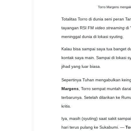
Torro Margens mengaku 
Totalitas Torro di dunia seni peran T
tayangan RSI FM
video streaming
di 
meninggal dunia di lokasi syuting.
Kalau bisa sampai saya tua banget dud
kontak saya main. Sampai di lokasi sy
jihad yang luar biasa.
Sepertinya Tuhan mengabulkan keingin
Margens
, Torro sempat muntah darah
terbarunya. Setelah dilarikan ke Ru
kritis.
Iya, masih (syuting) saat sakit sampa
hari terus pulang ke Sukabumi. —
To