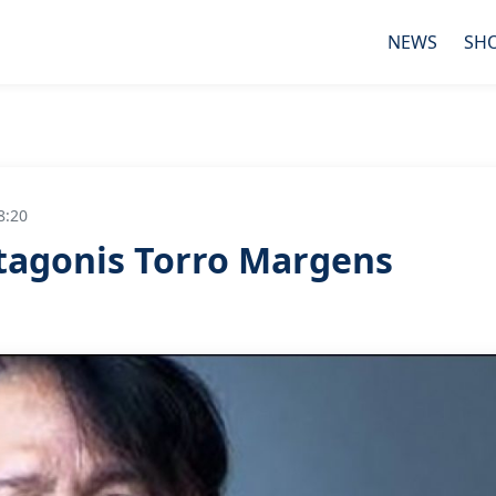
NEWS
SH
8:20
ntagonis Torro Margens