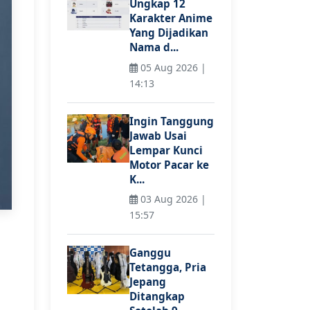
Ungkap 12
Karakter Anime
Yang Dijadikan
Nama d...
05 Aug 2026 |
14:13
Ingin Tanggung
Jawab Usai
Lempar Kunci
Motor Pacar ke
K...
03 Aug 2026 |
15:57
Ganggu
Tetangga, Pria
Jepang
Ditangkap