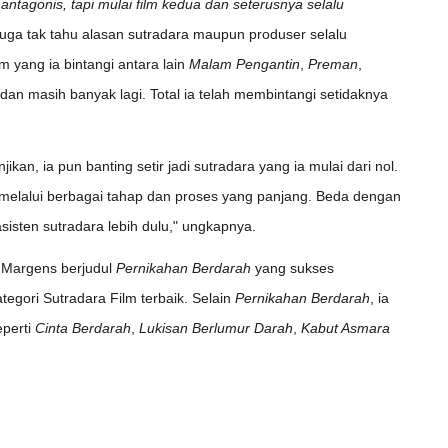
ntagonis, tapi mulai film kedua dan seterusnya selalu
juga tak tahu alasan sutradara maupun produser selalu
m yang ia bintangi antara lain
Malam Pengantin
,
Preman
,
dan masih banyak lagi. Total ia telah membintangi setidaknya
kan, ia pun banting setir jadi sutradara yang ia mulai dari nol.
 melalui berbagai tahap dan proses yang panjang. Beda dengan
isten sutradara lebih dulu," ungkapnya.
o Margens berjudul
Pernikahan Berdarah
yang sukses
gori Sutradara Film terbaik. Selain
Pernikahan Berdarah
, ia
eperti
Cinta Berdarah
,
Lukisan Berlumur Darah
,
Kabut Asmara