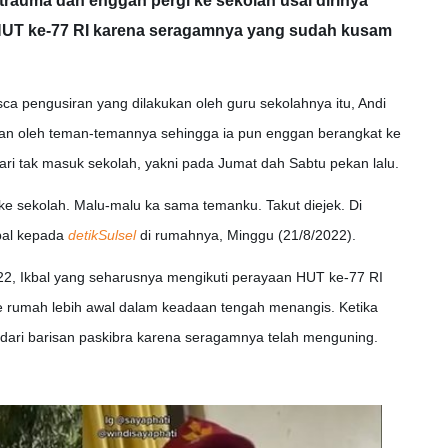
trauma dan enggan pergi ke sekolah usai dirinya
an HUT ke-77 RI karena seragamnya yang sudah kusam
ca pengusiran yang dilakukan oleh guru sekolahnya itu, Andi
gan oleh teman-temannya sehingga ia pun enggan berangkat ke
hari tak masuk sekolah, yakni pada Jumat dah Sabtu pekan lalu.
ke sekolah. Malu-malu ka sama temanku. Takut diejek. Di
bal kepada
detikSulsel
di rumahnya, Minggu (21/8/2022).
22, Ikbal yang seharusnya mengikuti perayaan HUT ke-77 RI
e rumah lebih awal dalam keadaan tengah menangis. Ketika
i dari barisan paskibra karena seragamnya telah menguning.