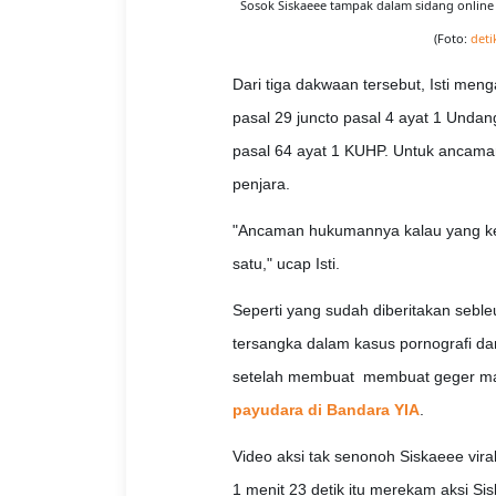
Sosok Siskaeee tampak dalam sidang online 
(Foto:
det
Dari tiga dakwaan tersebut, Isti me
pasal 29 juncto pasal 4 ayat 1 Unda
pasal 64 ayat 1 KUHP. Untuk ancama
penjara.
"Ancaman hukumannya kalau yang kesa
satu," ucap Isti.
Seperti yang sudah diberitakan seb
tersangka dalam kasus pornografi da
setelah membuat membuat geger masy
payudara di Bandara YIA
.
Video aksi tak senonoh Siskaeee vira
1 menit 23 detik itu merekam aksi S