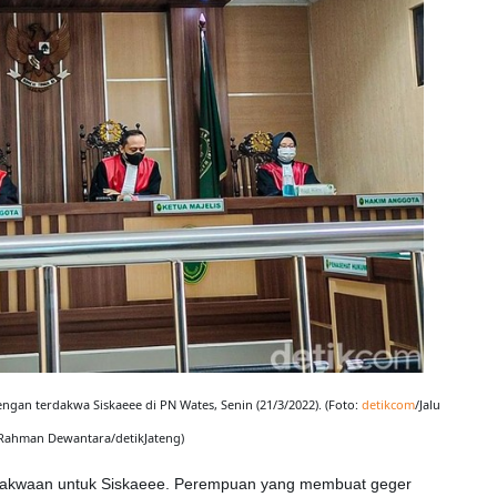
ngan terdakwa Siskaeee di PN Wates, Senin (21/3/2022). (Foto:
detikcom
/Jalu
Rahman Dewantara/detikJateng)
dakwaan untuk Siskaeee. Perempuan yang membuat geger