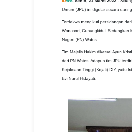
ID
WS
, Senin, 21 Maret 2022
- Sidan
Umum (JPU) ini digelar secara darin
Terdakwa mengikuti persidangan dari
Wonosari, Gunungkidul. Sedangkan M
Negeri (PN) Wates.
Tim Majelis Hakim diketuai Ayun Krist
dari PN Wates. Adapun tim JPU terdir
Kejaksaan Tinggi (Kejati) DIY, yaitu I
Evi Nurul Hidayati.