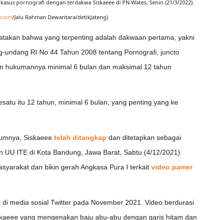
kasus pornografi dengan terdakwa Siskaeee di PN Wates, Senin (21/3/2022).
ikcom
/Jalu Rahman Dewantara/detikJateng)
ngatakan bahwa yang terpenting adalah dakwaan pertama, yakni
ng-undang RI No 44 Tahun 2008 tentang Pornografi, juncto
n hukumannya minimal 6 bulan dan maksimal 12 tahun
tu itu 12 tahun, minimal 6 bulan, yang penting yang ke
leumnya, Siskaeee
telah ditangkap
dan ditetapkan sebagai
n UU ITE di Kota Bandung, Jawa Barat, Sabtu (4/12/2021)
arakat dan bikin gerah Angkasa Pura I terkait
video pamer
l di media sosial Twitter pada November 2021. Video berdurasi
iskaeee yang mengenakan baju abu-abu dengan garis hitam dan