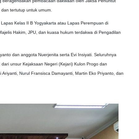
g beragendakan pembacaan dakwaan oleh Jaksa Penuntut
g dan tertutup untuk umum.
 Lapas Kelas II B Yogyakarta atau Lapas Perempuan di
ajelis Hakim, JPU, dan kuasa hukum terdakwa di Pengadilan
iyanto dan anggota Nuerjenita serta Evi Insiyati. Seluruhnya
i dari unsur Kejaksaan Negeri (Kejari) Kulon Progo dan
sti Ariyanti, Nurul Fransisca Damayanti, Martin Eko Priyanto, dan