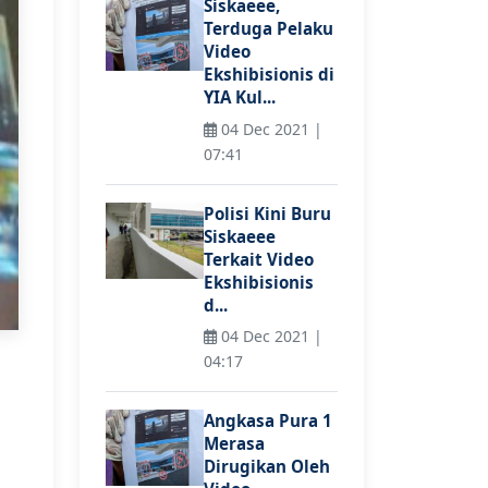
Siskaeee,
Terduga Pelaku
Video
Ekshibisionis di
YIA Kul...
04 Dec 2021 |
07:41
Polisi Kini Buru
Siskaeee
Terkait Video
Ekshibisionis
d...
04 Dec 2021 |
04:17
Angkasa Pura 1
Merasa
Dirugikan Oleh