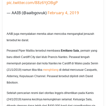
pic.twitter.com/88z6YjOBgP
— AAIB (@aaibgovuk)
February 4, 2019
AAIB juga menyatakan mereka akan mencoba mengangkat jenazah
tersebut ke darat.
Pesawat Piper Malibu tersebut membawa
Emiliano Sala
, pemain yang
baru dibeli Cardiff City dari klub Prancis Nantes. Pesawat tengah
menempuh perjalanan dari kota Nantes ke Cardiff di Wales pada Senin
(21/1/2019) namun tiba-tiba
menghilang
di dekat mercusuar Casquets,
Alderney, Kepulauan Channel. Pesawat tersebut dipiloti oleh David
Ibbotson.
Setelah pencarian resmi dari otoritas Inggris dihentikan pada Kamis
(24/1/2019) karena kecilnya kemungkinan selamat. Keluarga Sala,
dibantu dengan dana lebih dari $400,000 hasil dari crowdfunding via