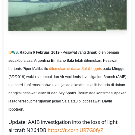
ID
WS
, Rabum 6 Februari 2019
- Pesawat yang dinaiki oleh pemain
sepakbola asal Argentina
Emiliano Sala
telah ditemukan. Pesawat
berjenis Piper Malibu itu
ditemukan di dasar Selat Inggris
pada Minggu
(3/2/2019) waktu setempat dan Air Accidents Investigation Branch (AAIB)
memberi konfirmasi bahwa satu jasad diketahui masih berada di dalam
bangkai pesawat, dilansir dari Sky Sports. Belum ada konfirmasi apakah
jasad tersebut merupakan jasad Sala atau pilot pesawat,
David
Ibbotson
.
Update: AAIB investigation into the loss of light
aircraft N264DB
https://t.co/nlUR7G0fyZ