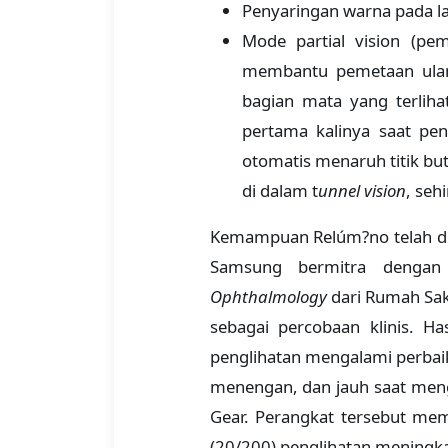
Penyaringan warna pada l
Mode partial vision (pe
membantu pemetaan ulang
bagian mata yang terliha
pertama kalinya saat pen
otomatis menaruh titik bu
di dalam t
unnel vision
, seh
Kemampuan Relúm?no telah dibu
Samsung bermitra denga
Ophthalmology
dari Rumah Sak
sebagai percobaan klinis. H
penglihatan mengalami perbaik
menengan, dan jauh saat men
Gear. Perangkat tersebut me
(20/200) penglihatan meningka