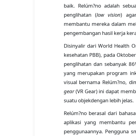
baik. Relúm?no adalah sebu
penglihatan (
low vision
) aga
membantu mereka dalam mela
pengembangan hasil kerja kera
Disinyalir dari World Health 
kesehatan PBB), pada Oktober
penglihatan dan sebanyak 86
yang merupakan program inku
visual bernama Relúm?no, dim
gear
(VR Gear) ini dapat memb
suatu objekdengan lebih jelas.
Relúm?no berasal dari bahasa
aplikasi yang membantu pe
penggunaannya. Pengguna sm