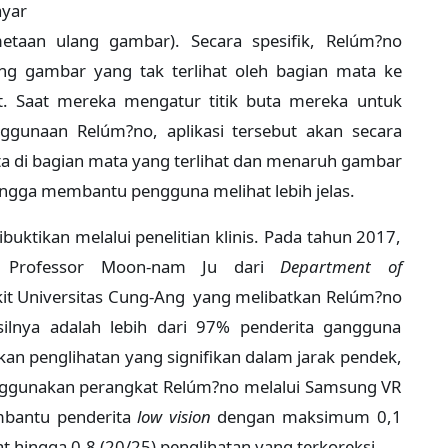
ayar
metaan ulang gambar). Secara spesifik, Relúm?no
 gambar yang tak terlihat oleh bagian mata ke
t. Saat mereka mengatur titik buta mereka untuk
ggunaan Relúm?no, aplikasi tersebut akan secara
ta di bagian mata yang terlihat dan menaruh gambar
ingga membantu pengguna melihat lebih jelas.
ktikan melalui penelitian klinis. Pada tahun 2017,
n Professor Moon-nam Ju dari
Department of
it Universitas Cung-Ang yang melibatkan Relúm?no
asilnya adalah lebih dari 97% penderita gangguna
an penglihatan yang signifikan dalam jarak pendek,
ggunakan perangkat Relúm?no melalui Samsung VR
mbantu penderita
low vision
dengan maksimum 0,1
t hingga 0,8 (20/25) penglihatan yang terkoreksi.